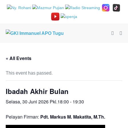
Lompat
ke
konten
Toggle
Tog
Pencari
Me
« All Events
This event has passed.
Ibadah Akhir Bulan
Selasa, 30 Juni 2026 Pkl.18:00
-
19:30
Pelayan Firman:
Pdt. Markus M. Makatita, M.Th.