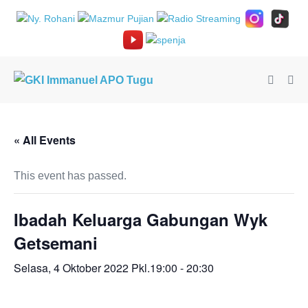
Lompat
ke
konten
Toggle
Tog
Pencari
Me
« All Events
This event has passed.
Ibadah Keluarga Gabungan Wyk
Getsemani
Selasa, 4 Oktober 2022 Pkl.19:00
-
20:30