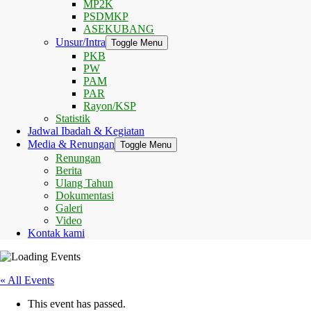
MP2K
PSDMKP
ASEKUBANG
Unsur/Intra
Toggle Menu
PKB
PW
PAM
PAR
Rayon/KSP
Statistik
Jadwal Ibadah & Kegiatan
Media & Renungan
Toggle Menu
Renungan
Berita
Ulang Tahun
Dokumentasi
Galeri
Video
Kontak kami
« All Events
This event has passed.