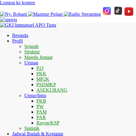
Lompat ke konten
Beranda
Profil
Sejarah
Struktur
Majelis Jemaat
Urusan
P2J
PKK
MP2K
PSDMKP
ASEKUBANG
Unsur/Intra
PKB
PW
PAM
PAR
Rayon/KSP
Statistik
Jadwal Ibadah & Kegiatan