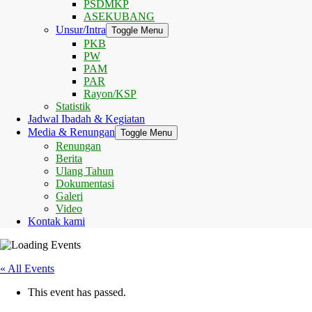
PSDMKP
ASEKUBANG
Unsur/Intra
Toggle Menu
PKB
PW
PAM
PAR
Rayon/KSP
Statistik
Jadwal Ibadah & Kegiatan
Media & Renungan
Toggle Menu
Renungan
Berita
Ulang Tahun
Dokumentasi
Galeri
Video
Kontak kami
« All Events
This event has passed.