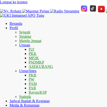
Lompat ke konten
Beranda
Profil
Sejarah
Struktur
Majelis Jemaat
Urusan
P2J
PKK
MP2K
PSDMKP
ASEKUBANG
Unsur/Intra
PKB
PW
PAM
PAR
Rayon/KSP
Statistik
Jadwal Ibadah & Kegiatan
Media & Renungan