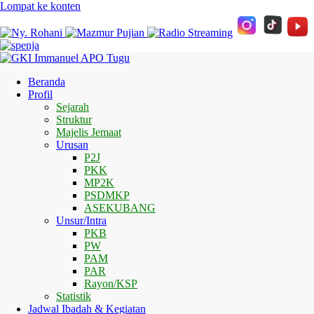
Lompat ke konten
Beranda
Profil
Sejarah
Struktur
Majelis Jemaat
Urusan
P2J
PKK
MP2K
PSDMKP
ASEKUBANG
Unsur/Intra
PKB
PW
PAM
PAR
Rayon/KSP
Statistik
Jadwal Ibadah & Kegiatan