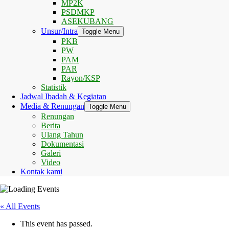
MP2K
PSDMKP
ASEKUBANG
Unsur/Intra
Toggle Menu
PKB
PW
PAM
PAR
Rayon/KSP
Statistik
Jadwal Ibadah & Kegiatan
Media & Renungan
Toggle Menu
Renungan
Berita
Ulang Tahun
Dokumentasi
Galeri
Video
Kontak kami
« All Events
This event has passed.