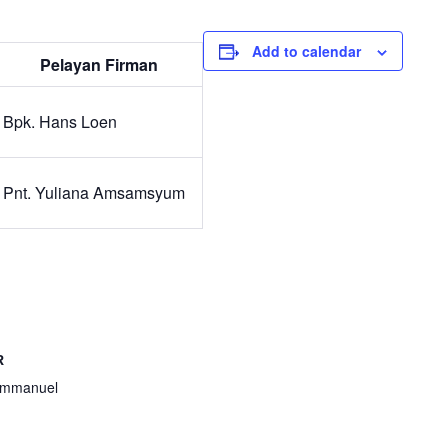
Add to calendar
Pelayan Firman
Bpk. Hans Loen
Pnt. Yuliana Amsamsyum
R
Immanuel