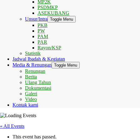
MP2K
PSDMKP
ASEKUBANG
Unsur/Intra
Toggle Menu
PKB
PW
PAM
PAR
Rayon/KSP
Statistik
Jadwal Ibadah & Kegiatan
Media & Renungan
Toggle Menu
Renungan
Berita
Ulang Tahun
Dokumentasi
Galeri
Video
Kontak kami
« All Events
This event has passed.