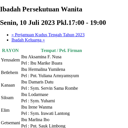
Ibadah Persekutuan Wanita
Senin, 10 Juli 2023 Pkl.17:00
-
19:00
«
Perjamuan Kudus Tengah Tahun 2023
Ibadah Keluarga
»
RAYON
Tempat / Pel. Firman
Ibu Aksamina F. Nusa
Yerusalem
Pel : Ibu Marike Buara
Ibu Hermalina Yumilena
Betlehem
Pel : Pnt. Yuliana Amsyamsyum
Ibu Damaris Datu
Kanaan
Pel : Sym. Servin Sama Rombe
Ibu Lodarmase
Siloam
Pel : Sym. Yuharni
Ibu Irene Wanma
Elim
Pel : Sym. Irawati Lantong
Ibu Marlina Ibo
Getsemani
Pel : Pnt. Sauk Limbong