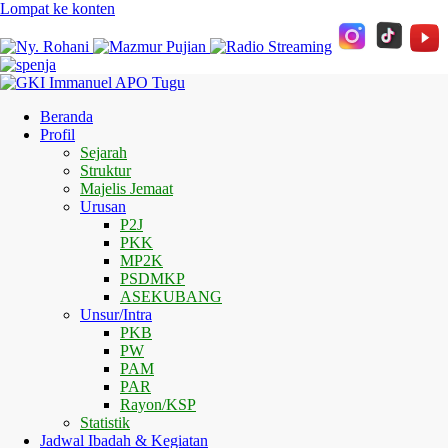
Lompat ke konten
Beranda
Profil
Sejarah
Struktur
Majelis Jemaat
Urusan
P2J
PKK
MP2K
PSDMKP
ASEKUBANG
Unsur/Intra
PKB
PW
PAM
PAR
Rayon/KSP
Statistik
Jadwal Ibadah & Kegiatan