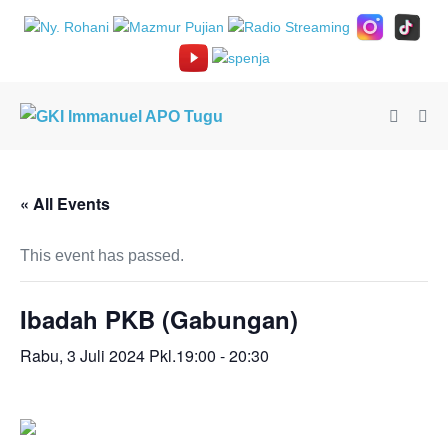
Lompat
ke
konten
Toggle
Tog
Pencari
Me
« All Events
This event has passed.
Ibadah PKB (Gabungan)
Rabu, 3 Juli 2024 Pkl.19:00
-
20:30