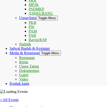
PKK
MP2K
PSDMKP
ASEKUBANG
Unsur/Intra
Toggle Menu
PKB
PW
PAM
PAR
Rayon/KSP
Statistik
Jadwal Ibadah & Kegiatan
Media & Renungan
Toggle Menu
Renungan
Berita
Ulang Tahun
Dokumentasi
Galeri
Video
Kontak kami
« All Events