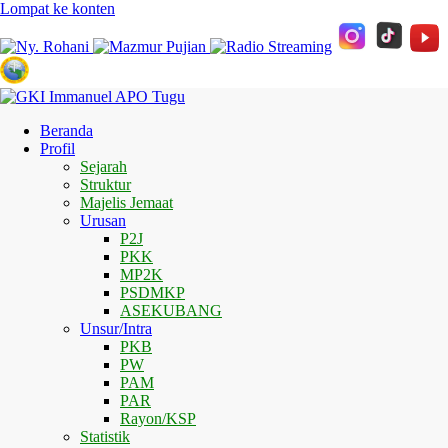
Lompat ke konten
Beranda
Profil
Sejarah
Struktur
Majelis Jemaat
Urusan
P2J
PKK
MP2K
PSDMKP
ASEKUBANG
Unsur/Intra
PKB
PW
PAM
PAR
Rayon/KSP
Statistik