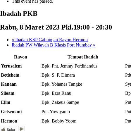
This event has passed.
Ibadah PKB
Rabu, 8 Maret 2023 Pkl.19:00
-
20:30
«
Ibadah KSP Gabungan Rayon Hermon
Ibadah PW Wilayah B Klasis Port Numbay
»
Rayon
Tempat Ibadah
Yerusalem
Bpk. Pnt. Jemmy Ferdinandus
Pn
Betlehem
Bpk. S. P. Dimara
Pd
Kanaan
Bpk. Yohanes Tangke
Sy
Siloam
Bpk. Ezra Ranu
Bp
Elim
Bpk. Zakeus Sampe
Pn
Getsemani
Pnt. Yuwiyanto
Pn
Hermon
Bpk. Bobby Yoom
Pnt
Suka