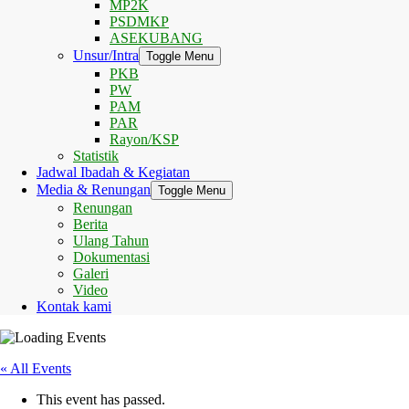
MP2K
PSDMKP
ASEKUBANG
Unsur/Intra
Toggle Menu
PKB
PW
PAM
PAR
Rayon/KSP
Statistik
Jadwal Ibadah & Kegiatan
Media & Renungan
Toggle Menu
Renungan
Berita
Ulang Tahun
Dokumentasi
Galeri
Video
Kontak kami
« All Events
This event has passed.