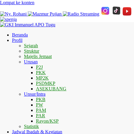
Lompat ke konten
Beranda
Profil
Sejarah
Struktur
Majelis Jemaat
Urusan
P2J
PKK
MP2K
PSDMKP
ASEKUBANG
Unsur/Intra
PKB
PW
PAM
PAR
Rayon/KSP
Statistik
Jadwal Ibadah & Kegiatan