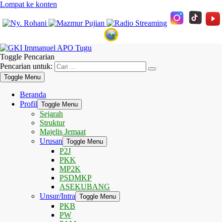
Lompat ke konten
Toggle Pencarian
Pencarian untuk:
Toggle Menu
Beranda
Profil
Toggle Menu
Sejarah
Struktur
Majelis Jemaat
Urusan
Toggle Menu
P2J
PKK
MP2K
PSDMKP
ASEKUBANG
Unsur/Intra
Toggle Menu
PKB
PW