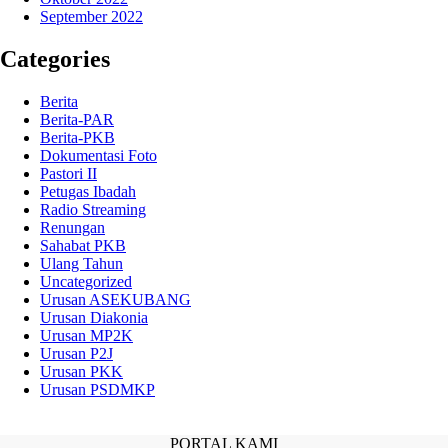
September 2022
Categories
Berita
Berita-PAR
Berita-PKB
Dokumentasi Foto
Pastori II
Petugas Ibadah
Radio Streaming
Renungan
Sahabat PKB
Ulang Tahun
Uncategorized
Urusan ASEKUBANG
Urusan Diakonia
Urusan MP2K
Urusan P2J
Urusan PKK
Urusan PSDMKP
PORTAL KAMI