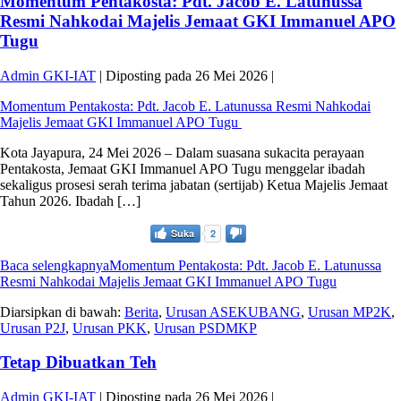
Momentum Pentakosta: Pdt. Jacob E. Latunussa
Resmi Nahkodai Majelis Jemaat GKI Immanuel APO
Tugu
Admin GKI-IAT
|
Diposting pada
26 Mei 2026
|
Momentum Pentakosta: Pdt. Jacob E. Latunussa Resmi Nahkodai
Majelis Jemaat GKI Immanuel APO Tugu
Kota Jayapura, 24 Mei 2026 – Dalam suasana sukacita perayaan
Pentakosta, Jemaat GKI Immanuel APO Tugu menggelar ibadah
sekaligus prosesi serah terima jabatan (sertijab) Ketua Majelis Jemaat
Tahun 2026. Ibadah […]
Suka
2
Baca selengkapnya
Momentum Pentakosta: Pdt. Jacob E. Latunussa
Resmi Nahkodai Majelis Jemaat GKI Immanuel APO Tugu
Diarsipkan di bawah:
Berita
,
Urusan ASEKUBANG
,
Urusan MP2K
,
Urusan P2J
,
Urusan PKK
,
Urusan PSDMKP
Tetap Dibuatkan Teh
Admin GKI-IAT
|
Diposting pada
26 Mei 2026
|