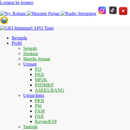
Lompat ke konten
Beranda
Profil
Sejarah
Struktur
Majelis Jemaat
Urusan
P2J
PKK
MP2K
PSDMKP
ASEKUBANG
Unsur/Intra
PKB
PW
PAM
PAR
Rayon/KSP
Statistik