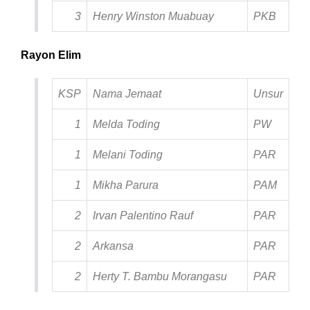
3
Henry Winston Muabuay
PKB
Rayon Elim
KSP
Nama Jemaat
Unsur
1
Melda Toding
PW
1
Melani Toding
PAR
1
Mikha Parura
PAM
2
Irvan Palentino Rauf
PAR
2
Arkansa
PAR
2
Herty T. Bambu Morangasu
PAR