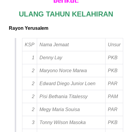
𝕓𝕖𝕣𝕚𝕜𝕦𝕥:
ULANG TAHUN KELAHIRAN
Rayon Yerusalem
KSP
Nama Jemaat
Unsur
1
Denny Lay
PKB
2
Maryono Norce Marwa
PKB
2
Edward Diego Junior Loen
PAR
2
Pisi Bethania Titalessy
PAM
2
Megy Maria Souisa
PAR
3
Tonny Wilson Masoka
PKB