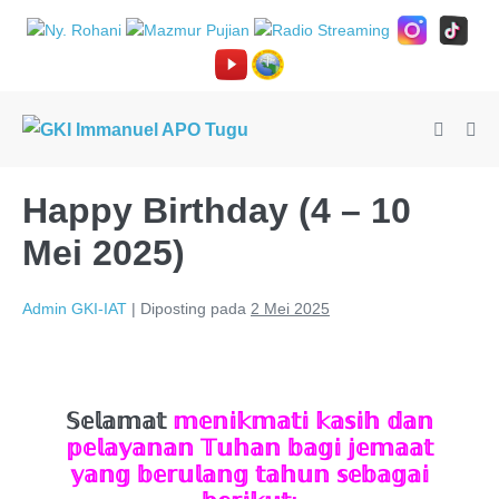
Happy Birthday (4 – 10
Mei 2025)
Admin GKI-IAT
|
Diposting pada
2 Mei 2025
𝕊𝕖𝕝𝕒𝕞𝕒𝕥
𝕞𝕖𝕟𝕚𝕜𝕞𝕒𝕥𝕚 𝕜𝕒𝕤𝕚𝕙 𝕕𝕒𝕟
𝕡𝕖𝕝𝕒𝕪𝕒𝕟𝕒𝕟 𝕋𝕦𝕙𝕒𝕟 𝕓𝕒𝕘𝕚 𝕛𝕖𝕞𝕒𝕒𝕥
𝕪𝕒𝕟𝕘 𝕓𝕖𝕣𝕦𝕝𝕒𝕟𝕘 𝕥𝕒𝕙𝕦𝕟 𝕤𝕖𝕓𝕒𝕘𝕒𝕚