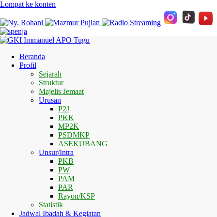
Lompat ke konten
Beranda
Profil
Sejarah
Struktur
Majelis Jemaat
Urusan
P2J
PKK
MP2K
PSDMKP
ASEKUBANG
Unsur/Intra
PKB
PW
PAM
PAR
Rayon/KSP
Statistik
Jadwal Ibadah & Kegiatan