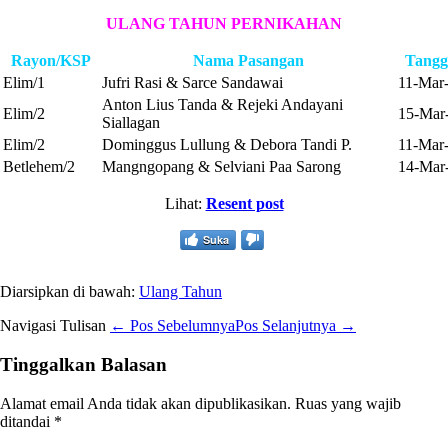
ULANG TAHUN PERNIKAHAN
Rayon/KSP
Nama Pasangan
Tangg
Elim/1
Jufri Rasi & Sarce Sandawai
11-Mar
Anton Lius Tanda & Rejeki Andayani
Elim/2
15-Mar
Siallagan
Elim/2
Dominggus Lullung & Debora Tandi P.
11-Mar
Betlehem/2
Mangngopang & Selviani Paa Sarong
14-Mar
Lihat:
Resent post
Suka
Diarsipkan di bawah:
Ulang Tahun
Navigasi Tulisan
← Pos Sebelumnya
Pos Selanjutnya →
Tinggalkan Balasan
Alamat email Anda tidak akan dipublikasikan.
Ruas yang wajib
ditandai
*