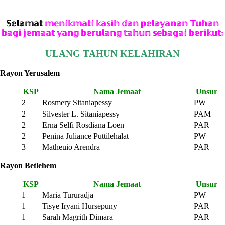
𝕊𝕖𝕝𝕒𝕞𝕒𝕥
𝕞𝕖𝕟𝕚𝕜𝕞𝕒𝕥𝕚 𝕜𝕒𝕤𝕚𝕙 𝕕𝕒𝕟 𝕡𝕖𝕝𝕒𝕪𝕒𝕟𝕒𝕟 𝕋𝕦𝕙𝕒𝕟
𝕓𝕒𝕘𝕚 𝕛𝕖𝕞𝕒𝕒𝕥 𝕪𝕒𝕟𝕘 𝕓𝕖𝕣𝕦𝕝𝕒𝕟𝕘 𝕥𝕒𝕙𝕦𝕟 𝕤𝕖𝕓𝕒𝕘𝕒𝕚 𝕓𝕖𝕣𝕚𝕜𝕦𝕥:
ULANG TAHUN KELAHIRAN
Rayon Yerusalem
KSP
Nama Jemaat
Unsur
2
Rosmery Sitaniapessy
PW
2
Silvester L. Sitaniapessy
PAM
2
Erna Selfi Rosdiana Loen
PAR
2
Penina Juliance Puttilehalat
PW
3
Matheuio Arendra
PAR
Rayon Betlehem
KSP
Nama Jemaat
Unsur
1
Maria Tururadja
PW
1
Tisye Iryani Hursepuny
PAR
1
Sarah Magrith Dimara
PAR