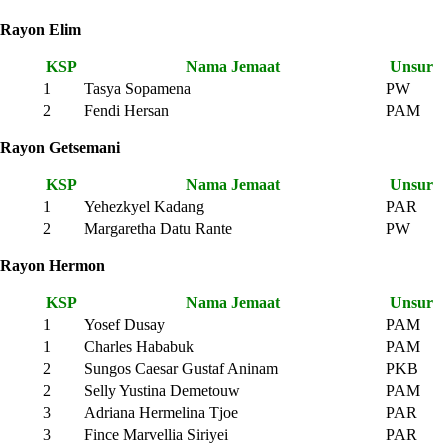
Rayon Elim
KSP
Nama Jemaat
Unsur
1
Tasya Sopamena
PW
2
Fendi Hersan
PAM
Rayon Getsemani
KSP
Nama Jemaat
Unsur
1
Yehezkyel Kadang
PAR
2
Margaretha Datu Rante
PW
Rayon Hermon
K
SP
Nama Jemaat
Unsur
1
Yosef Dusay
PAM
1
Charles Hababuk
PAM
2
Sungos Caesar Gustaf Aninam
PKB
2
Selly Yustina Demetouw
PAM
3
Adriana Hermelina Tjoe
PAR
3
Fince Marvellia Siriyei
PAR