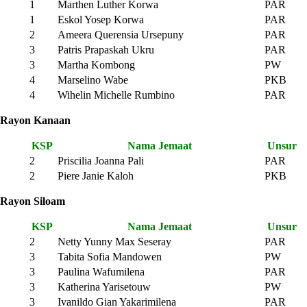
1
Marthen Luther Korwa
PAR
1
Eskol Yosep Korwa
PAR
2
Ameera Querensia Ursepuny
PAR
3
Patris Prapaskah Ukru
PAR
3
Martha Kombong
PW
4
Marselino Wabe
PKB
4
Wihelin Michelle Rumbino
PAR
Rayon Kanaan
KSP
Nama Jemaat
Unsur
2
Priscilia Joanna Pali
PAR
2
Piere Janie Kaloh
PKB
Rayon Siloam
KSP
Nama Jemaat
Unsur
2
Netty Yunny Max Seseray
PAR
3
Tabita Sofia Mandowen
PW
3
Paulina Wafumilena
PAR
3
Katherina Yarisetouw
PW
3
Ivanildo Gian Yakarimilena
PAR